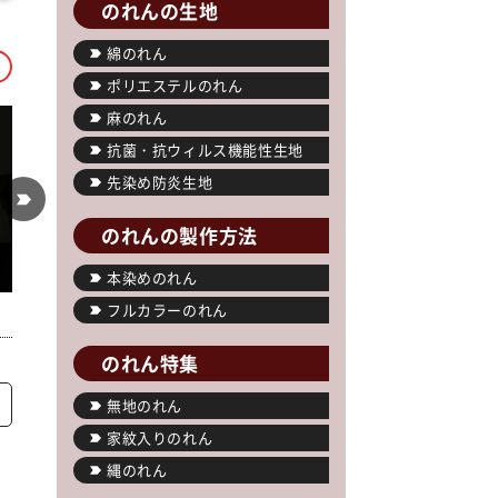
のれんの生地
綿のれん
ポリエステルのれん
麻のれん
抗菌・抗ウィルス機能性生地
先染め防炎生地
のれんの製作方法
本染めのれん
フルカラーのれん
のれん特集
無地のれん
家紋入りのれん
縄のれん