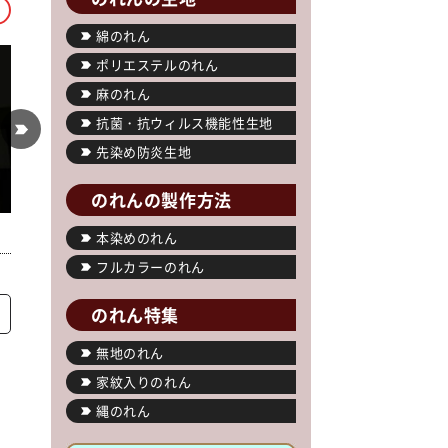
綿のれん
ポリエステルのれん
麻のれん
抗菌・抗ウィルス機能性生地
先染め防炎生地
のれんの製作方法
本染めのれん
フルカラーのれん
のれん特集
無地のれん
家紋入りのれん
縄のれん