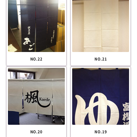
NO.22
NO.21
NO.20
NO.19