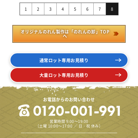
1
2
3
4
5
6
7
8
オリジナルのれん製作は「のれんの卸」TOP
へ
通常ロット専用お見積り
大量ロット専用お見積り
お電話からのお問い合わせ
営業時間 9:00～19:00
（土曜 10:00～17:00 ／ 日・祝 休み）