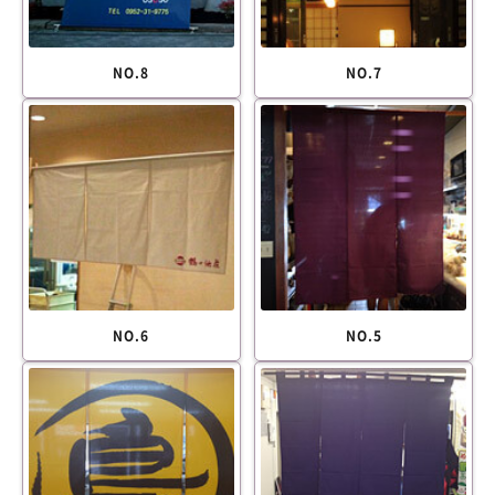
NO.8
NO.7
NO.6
NO.5