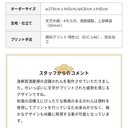
オーダーサイズ
w270cmｘh60cm/w420cmｘh60cm
天竺木綿・4巾/5巾、周囲縫製、上部棒袋
生地・仕立て
（60mm）
顔料プリント 特色1C（DIC-148）、防炎加
プリント手法
工
スタッフからのコメント
海鮮居酒屋様の店舗のれんを製作させていただきまし
た。巾いっぱいに文字がプリントされた威勢を感じる
デザインですね。
和風の店構えにぴったりな風格のあるのれんは顔料を
使用してプリントを行っているため滲みが少なく、細
かなデザインも綺麗に再現する事が可能となっていま
す。