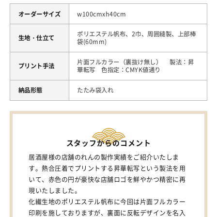
オーダーサイズ
w100cmxh40cm
ポリエステル帆布、2巾、周囲縫製、上部棒
生地・仕立て
袋(60mm)
片面フルカラー（裏抜け無し） 製法：昇
プリント手法
華転写 色指定：CMYK値通り
納品形態
たたみ袋入れ
スタッフからのコメント
居酒屋様の店舗のれんの製作実績をご紹介いたしま
す。熱合圧着でプリントする昇華転写という製法を用
いて、赤色の円が豪快な店舗ロゴを鮮やかつ精密に再
現いたしました。
化繊生地のポリエステル帆布に今回は片面フルカラー
印刷を施しておりますが、裏面に反転デザインを名入