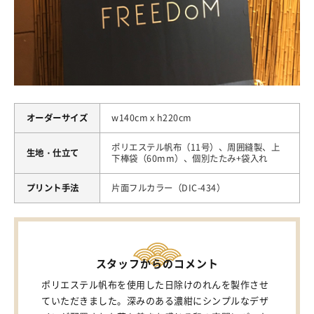
オーダーサイズ
w140cmｘh220cm
ポリエステル帆布（11号）、周囲縫製、上
生地・仕立て
下棒袋（60mm）、個別たたみ+袋入れ
プリント手法
片面フルカラー（DIC-434）
スタッフからのコメント
ポリエステル帆布を使用した日除けのれんを製作させ
ていただきました。深みのある濃紺にシンプルなデザ